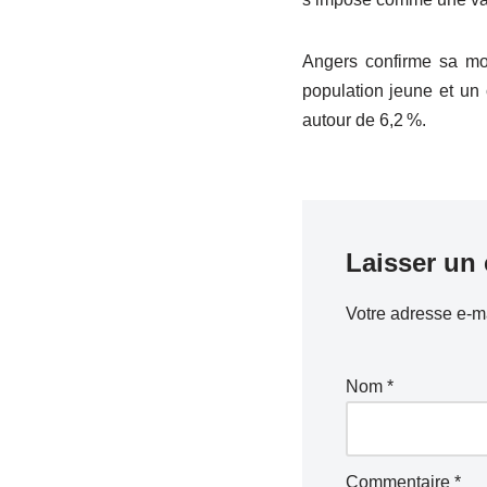
Angers confirme sa mon
population jeune et un 
autour de 6,2 %.
Laisser un
Votre adresse e-ma
A
lt
e
Nom
*
r
n
a
Commentaire
*