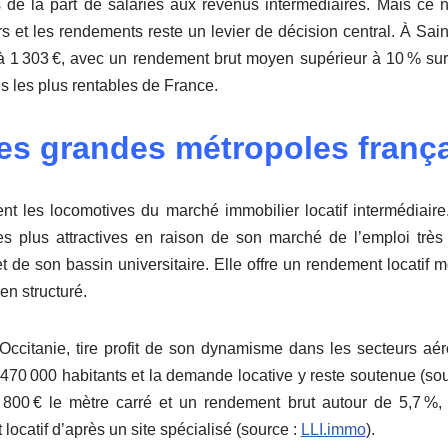
 la part de salariés aux revenus intermédiaires. Mais ce n’e
rs et les rendements reste un levier de décision central. À Sai
à 1 303 €, avec un rendement brut moyen supérieur à 10 % sur 
les les plus rentables de France.
es grandes métropoles franç
tent les locomotives du marché immobilier locatif intermédiai
es plus attractives en raison de son marché de l’emploi très 
et de son bassin universitaire. Elle offre un rendement locatif 
en structuré.
’Occitanie, tire profit de son dynamisme dans les secteurs aér
470 000 habitants et la demande locative y reste soutenue (sou
 800 € le mètre carré et un rendement brut autour de 5,7 %, c
 locatif d’après un site spécialisé (source :
LLI.immo
).