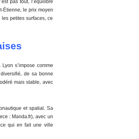
st pas tout, l’équilibre
nt-Étienne, le prix moyen
les petites surfaces, ce
aises
re. Lyon s’impose comme
diversifié, de sa bonne
modéré mais stable, avec
onautique et spatial. Sa
rce : Manda.fr), avec un
e qui en fait une ville