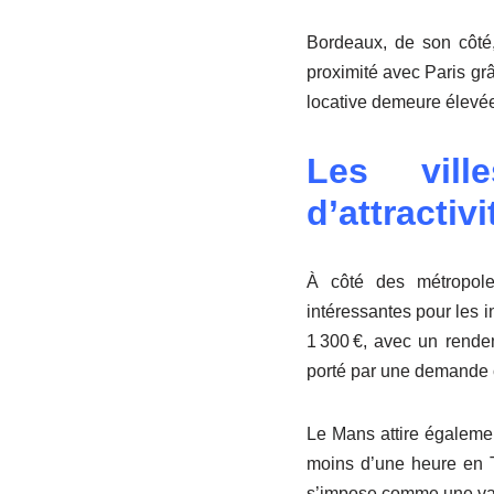
Bordeaux, de son côté, 
proximité avec Paris gr
locative demeure élevée
Les vil
d’attractivi
À côté des métropole
intéressantes pour les i
1 300 €, avec un rendem
porté par une demande c
Le Mans attire égalemen
moins d’une heure en T
s’impose comme une val