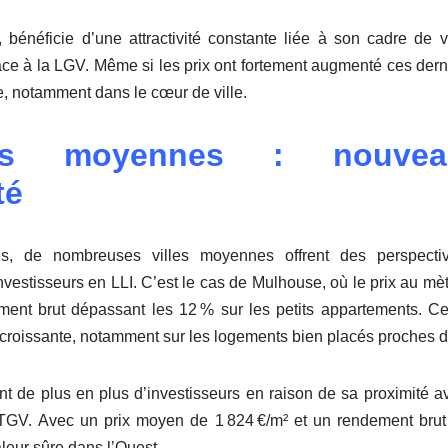
bénéficie d’une attractivité constante liée à son cadre de v
âce à la LGV. Même si les prix ont fortement augmenté ces dern
, notamment dans le cœur de ville.
les moyennes : nouvea
té
s, de nombreuses villes moyennes offrent des perspecti
nvestisseurs en LLI. C’est le cas de Mulhouse, où le prix au mètr
ent brut dépassant les 12 % sur les petits appartements. Ce 
roissante, notamment sur les logements bien placés proches de
t de plus en plus d’investisseurs en raison de sa proximité a
GV. Avec un prix moyen de 1 824 €/m² et un rendement brut e
eur sûre dans l’Ouest.