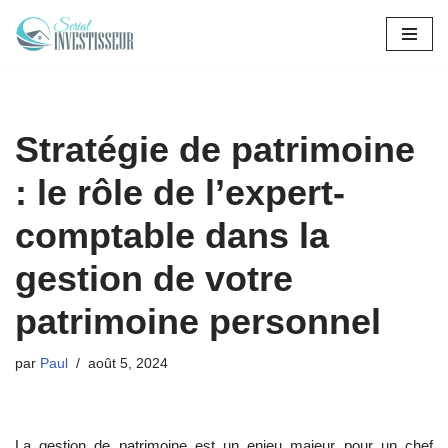
Aller
au
contenu
Stratégie de patrimoine
: le rôle de l’expert-
comptable dans la
gestion de votre
patrimoine personnel
par
Paul
août 5, 2024
La gestion de patrimoine est un enjeu majeur pour un chef