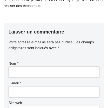
réaliser des économies.
Laisser un commentaire
Votre adresse e-mail ne sera pas publiée.
A
Les champs
obligatoires sont indiqués avec
lt
*
e
r
Nom
*
n
a
ti
v
E-mail
*
e
:
Site web