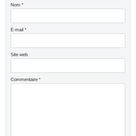
Nom
*
n
a
ti
v
E-mail
*
e
:
Site web
Commentaire
*